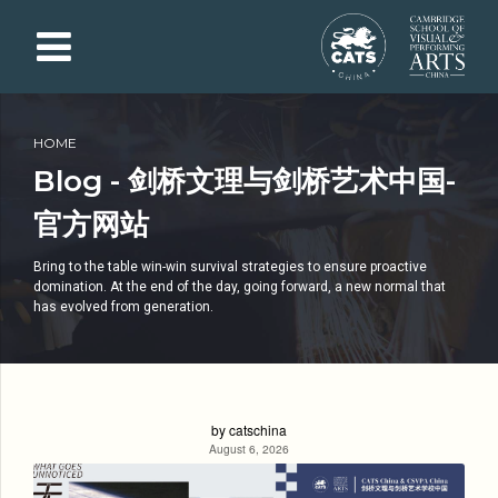
HOME
Blog - 剑桥文理与剑桥艺术中国-
官方网站
Bring to the table win-win survival strategies to ensure proactive
domination. At the end of the day, going forward, a new normal that
has evolved from generation.
by catschina
August 6, 2026