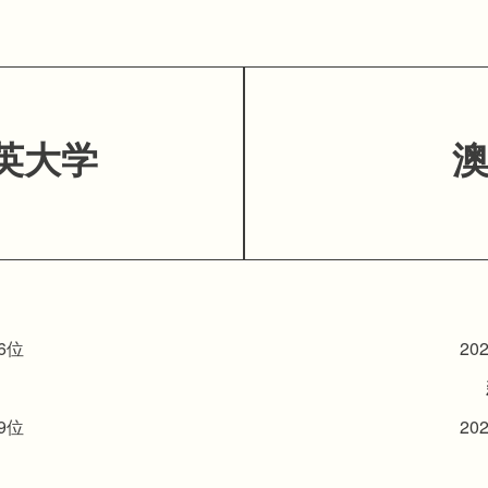
英大学
6位
20
9位
20