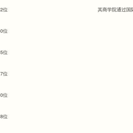
32位
其商学院通过国际
40位
55位
67位
70位
78位