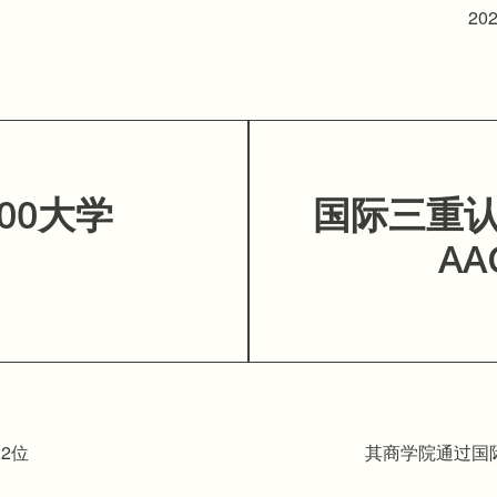
20
00大学
国际三重认证
A
22位
其商学院通过国际