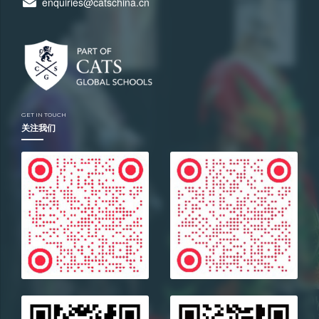
enquiries@catschina.cn
GET IN TOUCH
关注我们