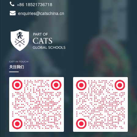
+86 18521736718
enquiries@catschina.cn
GET IN TOUCH
关注我们